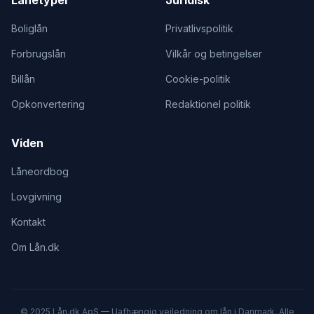
Lånetyper
Juridisk
Boliglån
Privatlivspolitik
Forbrugslån
Vilkår og betingelser
Billån
Cookie-politik
Opkonvertering
Redaktionel politik
Viden
Låneordbog
Lovgivning
Kontakt
Om Lån.dk
© 2025 Lån.dk ApS — Uafhængig vejledning om lån i Danmark. Alle