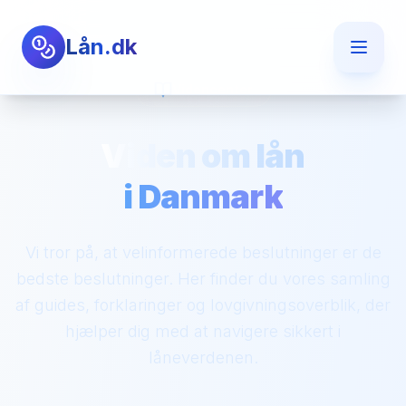
Lån.dk
Videncenter
Viden om lån
i Danmark
Vi tror på, at velinformerede beslutninger er de
bedste beslutninger. Her finder du vores samling
af guides, forklaringer og lovgivningsoverblik, der
hjælper dig med at navigere sikkert i
låneverdenen.