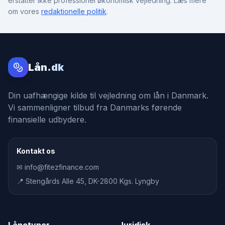
erstatter ikke professionel økonomisk vejledning. Læs mere
om vores
redaktionelle politik
.
Lån.dk
Din uafhængige kilde til vejledning om lån i Danmark.
Vi sammenligner tilbud fra Danmarks førende
finansielle udbydere.
Kontakt os
✉ info@fitezfinance.com
📍 Stengårds Alle 45, DK-2800 Kgs. Lyngby