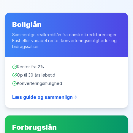
Boliglån
Sammenlign realkreditlån fra danske kreditforeninger.
Fast eller variabel rente, konverteringsmuligheder og
bidragssatser.
Renter fra 2%
Op til 30 års løbetid
Konverteringsmulighed
Læs guide og sammenlign
Forbrugslån