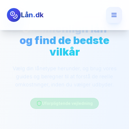
Lån.dk
Sammenlign lån
og find de bedste
vilkår
Vælg din lånetype herunder, og brug vores
guides og beregner til at forstå de reelle
omkostninger, inden du vælger udbyder.
Uforpligtende vejledning