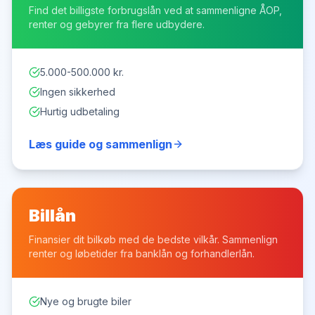
Find det billigste forbrugslån ved at sammenligne ÅOP,
renter og gebyrer fra flere udbydere.
5.000-500.000 kr.
Ingen sikkerhed
Hurtig udbetaling
Læs guide og sammenlign
Billån
Finansier dit bilkøb med de bedste vilkår. Sammenlign
renter og løbetider fra banklån og forhandlerlån.
Nye og brugte biler