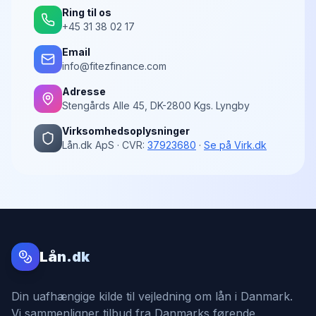
Ring til os
+45 31 38 02 17
Email
info@fitezfinance.com
Adresse
Stengårds Alle 45, DK-2800 Kgs. Lyngby
Virksomhedsoplysninger
Lån.dk ApS · CVR:
37923680
·
Se på Virk.dk
Lån.dk
Din uafhængige kilde til vejledning om lån i Danmark.
Vi sammenligner tilbud fra Danmarks førende