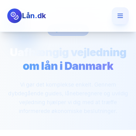
Lån.dk
Om Lån.dk
Uafhængig vejledning
om lån i Danmark
Vi gør det komplekse enkelt. Gennem
dybdegående guides, låneberegnere og uvildig
vejledning hjælper vi dig med at træffe
informerede økonomiske beslutninger.